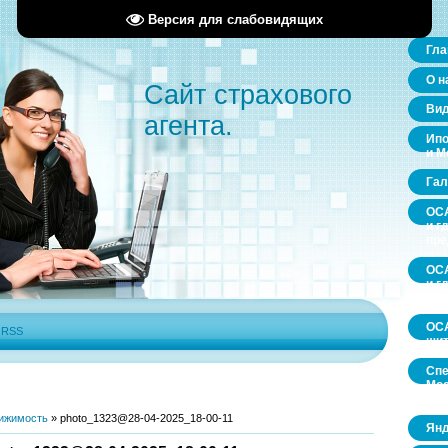
Версия для слабовидящих
Гла
О н
Сайт страхового
Ви
агента.
Ипо
и М
Гал
ОСА
и г
пр
ОСА
и г
пр
ОСА
|
RSS
щит
Спе
Мос
обл
ижимость
»
photo_1323@28-04-2025_18-00-11
Янд