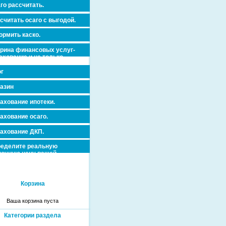
го рассчитать.
считать осаго с выгодой.
рмить каско.
рина финансовых услуг-
ахование и не только.
г
азин
ахование ипотеки.
ахование осаго.
ахование ДКП.
еделите реальную
очную цену вашей
вижимости и ускорьте ее
дажу или сдачу в аренду!
Корзина
Ваша корзина пуста
Категории раздела