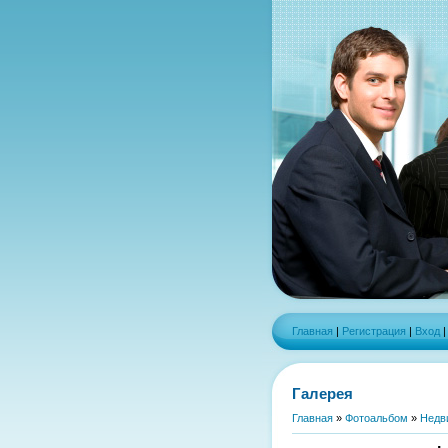
Главная
|
Регистрация
|
Вход
Галерея
Главная
»
Фотоальбом
»
Недв