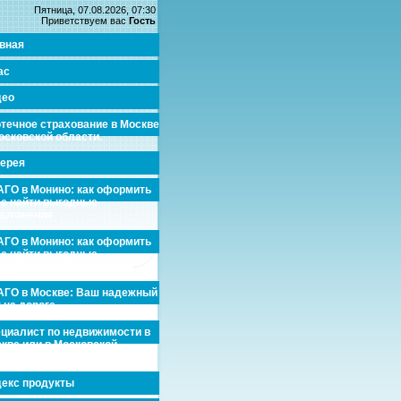
Пятница, 07.08.2026, 07:30
Приветствуем вас
Гость
вная
ас
део
течное страхование в Москве
осковской области.
ерея
ГО в Монино: как оформить
де найти выгодные
едложения
ГО в Монино: как оформить
де найти выгодные
едложения
ГО в Москве: Ваш надежный
 на дороге
циалист по недвижимости в
кве или в Московской
асти.
екс продукты