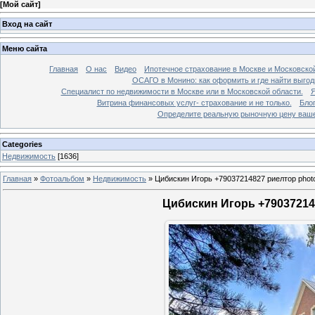
[
Мой сайт
]
Вход на сайт
Меню сайта
Главная
О нас
Видео
Ипотечное страхование в Москве и Московской
ОСАГО в Монино: как оформить и где найти выго
Специалист по недвижимости в Москве или в Московской области.
Я
Витрина финансовых услуг- страхование и не только.
Бло
Определите реальную рыночную цену вашей
Categories
Недвижимость
[1636]
Главная
»
Фотоальбом
»
Недвижимость
»
Цибискин Игорь +79037214827 риелтор phot
Цибискин Игорь +790372148