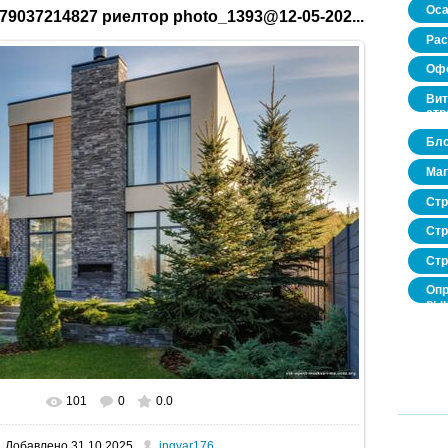
Оса
79037214827 риелтор photo_1393@12-05-202...
Рас
Офо
Вит
стр
Бло
Маг
Стр
Стр
Стр
Опр
рын
нед
про
101
0
0.0
В реальном размере
1600x1067
/ 417.8Kb
Добавлено
31.10.2025
ingvar176