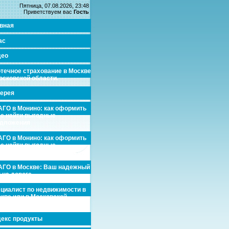
Пятница, 07.08.2026, 23:48
Приветствуем вас
Гость
вная
ас
део
течное страхование в Москве
осковской области.
ерея
ГО в Монино: как оформить
де найти выгодные
едложения
ГО в Монино: как оформить
де найти выгодные
едложения
ГО в Москве: Ваш надежный
 на дороге
циалист по недвижимости в
кве или в Московской
асти.
екс продукты