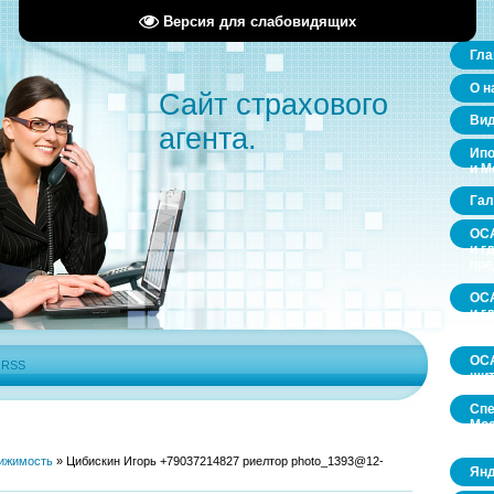
Версия для слабовидящих
Гла
О н
Сайт страхового
Ви
агента.
Ипо
и М
Гал
ОСА
и г
пр
ОСА
и г
пр
ОСА
|
RSS
щит
Спе
Мос
обл
ижимость
»
Цибискин Игорь +79037214827 риелтор photo_1393@12-
Янд