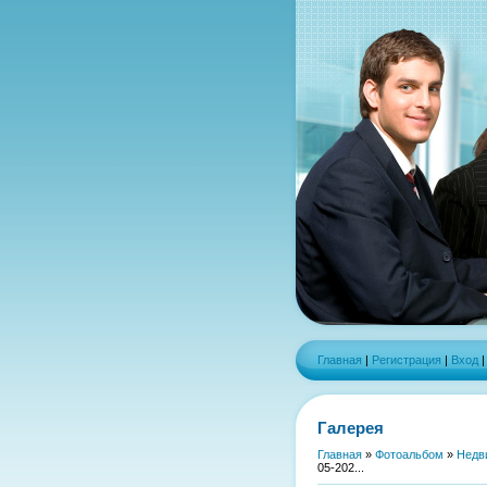
Главная
|
Регистрация
|
Вход
Галерея
Главная
»
Фотоальбом
»
Недв
05-202...