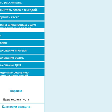
го рассчитать.
считать осаго с выгодой.
рмить каско.
рина финансовых услуг-
ахование и не только.
г
азин
ахование ипотеки.
ахование осаго.
ахование ДКП.
еделите реальную
очную цену вашей
вижимости и ускорьте ее
дажу или сдачу в аренду!
Корзина
Ваша корзина пуста
Категории раздела