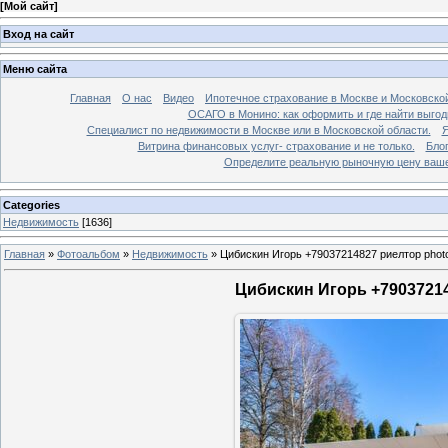
[
Мой сайт
]
Вход на сайт
Меню сайта
Главная
О нас
Видео
Ипотечное страхование в Москве и Московской
ОСАГО в Монино: как оформить и где найти выго
Специалист по недвижимости в Москве или в Московской области.
Я
Витрина финансовых услуг- страхование и не только.
Бло
Определите реальную рыночную цену вашей
Categories
Недвижимость
[1636]
Главная
»
Фотоальбом
»
Недвижимость
»
Цибискин Игорь +79037214827 риелтор phot
Цибискин Игорь +79037214