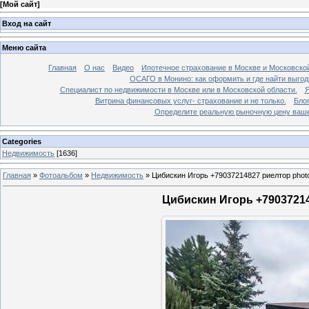
[
Мой сайт
]
Вход на сайт
Меню сайта
Главная
О нас
Видео
Ипотечное страхование в Москве и Московской
ОСАГО в Монино: как оформить и где найти выго
Специалист по недвижимости в Москве или в Московской области.
Я
Витрина финансовых услуг- страхование и не только.
Бло
Определите реальную рыночную цену вашей
Categories
Недвижимость
[1636]
Главная
»
Фотоальбом
»
Недвижимость
»
Цибискин Игорь +79037214827 риелтор phot
Цибискин Игорь +79037214