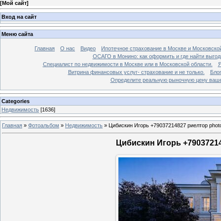
[
Мой сайт
]
Вход на сайт
Меню сайта
Главная
О нас
Видео
Ипотечное страхование в Москве и Московской
ОСАГО в Монино: как оформить и где найти выго
Специалист по недвижимости в Москве или в Московской области.
Я
Витрина финансовых услуг- страхование и не только.
Бло
Определите реальную рыночную цену вашей
Categories
Недвижимость
[1636]
Главная
»
Фотоальбом
»
Недвижимость
»
Цибискин Игорь +79037214827 риелтор phot
Цибискин Игорь +79037214