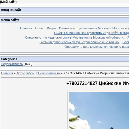
[
Мой сайт
]
Вход на сайт
Меню сайта
Главная
О нас
Видео
Ипотечное страхование в Москве и Московской
ОСАГО в Монино: как оформить и где найти выго
Специалист по недвижимости в Москве или в Московской области.
Я
Витрина финансовых услуг- страхование и не только.
Бло
Определите реальную рыночную цену вашей
Categories
Недвижимость
[1636]
Главная
»
Фотоальбом
»
Недвижимость
»
+79037214827 Цибискин Игорь специалист по
+79037214827 Цибискин Иго