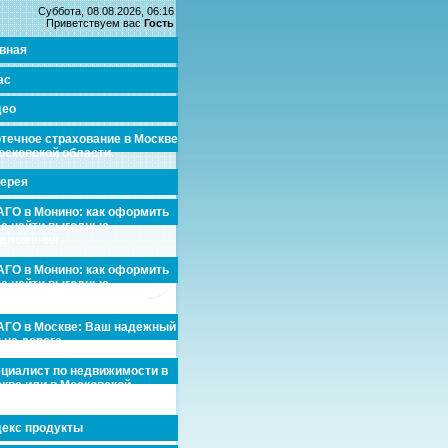
Суббота, 08.08.2026, 06:16
Приветствуем вас
Гость
вная
ас
део
течное страхование в Москве
осковской области.
ерея
ГО в Монино: как оформить
де найти выгодные
едложения
ГО в Монино: как оформить
де найти выгодные
едложения
ГО в Москве: Ваш надежный
 на дороге
циалист по недвижимости в
кве или в Московской
асти.
екс продукты