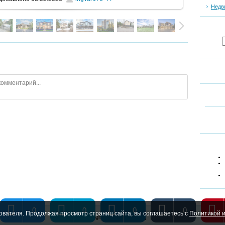
Недв
0
0
0
0
ователя. Продолжая просмотр страниц сайта, вы соглашаетесь с
Политикой и
Copyright MyCorp © 2026
|