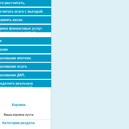
го рассчитать.
считать осаго с выгодой.
рмить каско.
рина финансовых услуг-
ахование и не только.
г
азин
ахование ипотеки.
ахование осаго.
ахование ДКП.
еделите реальную
очную цену вашей
вижимости и ускорьте ее
дажу или сдачу в аренду!
Корзина
Ваша корзина пуста
Категории раздела