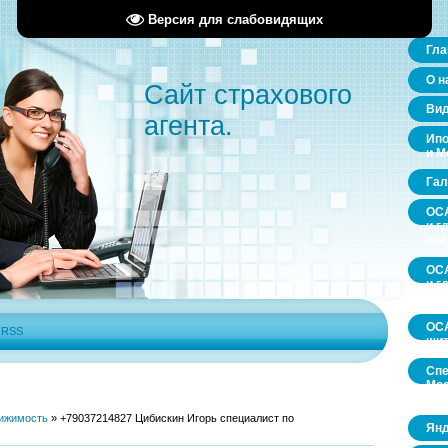
Версия для слабовидящих
Гла
О н
Сайт страхового
Ви
агента.
Ипо
и М
Гал
ОСА
и г
пр
ОСА
и г
пр
ОСА
|
RSS
щит
Спе
Мос
обл
ижимость
»
+79037214827 Цибискин Игорь специалист по
Янд