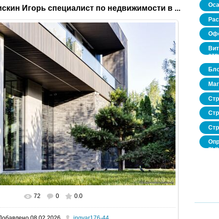
Оса
скин Игорь специалист по недвижимости в ...
Рас
Офо
Вит
стр
Бло
Маг
Стр
Стр
Стр
Опр
рын
нед
про
72
0
0.0
В реальном размере
1600x1067
/ 329.5Kb
Добавлено
08.02.2026
ingvar176-44