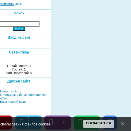
ижимость
[1636]
Поиск
Вход на сайт
Статистика
Онлайн всего:
1
Гостей:
1
Пользователей:
0
Друзья сайта
Новости uCoz
Официальный чат сообщества
uCoz
База знаний uCoz
0
0
0
0
СОГЛАСИТЬСЯ
спользования файлов cookies
.