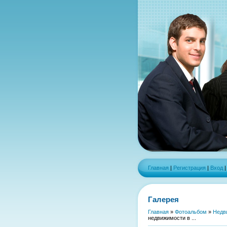
Главная
|
Регистрация
|
Вход
Галерея
Главная
»
Фотоальбом
»
Недв
недвижимости в ...