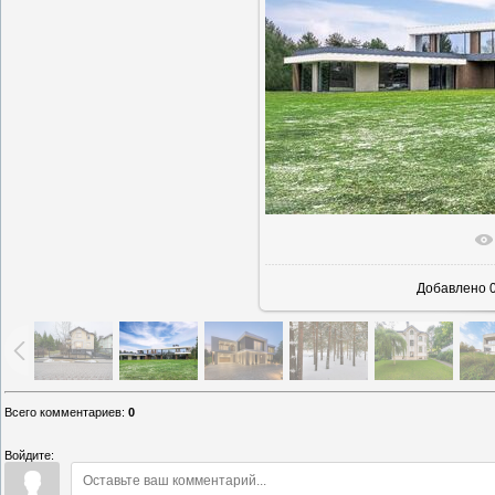
В реально
Добавлено
0
Всего комментариев
:
0
Войдите: