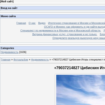
[
Мой сайт
]
Вход на сайт
Меню сайта
Главная
О нас
Видео
Ипотечное страхование в Москве и Московской
ОСАГО в Монино: как оформить и где найти выго
Специалист по недвижимости в Москве или в Московской области.
Я
Витрина финансовых услуг- страхование и не только.
Бло
Определите реальную рыночную цену вашей
Categories
Недвижимость
[1636]
Главная
»
Фотоальбом
»
Недвижимость
»
+79037214827 Цибискин Игорь специалист по
+79037214827 Цибискин Иго