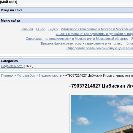
[
Мой сайт
]
Вход на сайт
Меню сайта
Главная
О нас
Видео
Ипотечное страхование в Москве и Московской
ОСАГО в Монино: как оформить и где найти выго
Специалист по недвижимости в Москве или в Московской области.
Я
Витрина финансовых услуг- страхование и не только.
Бло
Определите реальную рыночную цену вашей
Categories
Недвижимость
[1636]
Главная
»
Фотоальбом
»
Недвижимость
»
+79037214827 Цибискин Игорь специалист по
+79037214827 Цибискин Иго