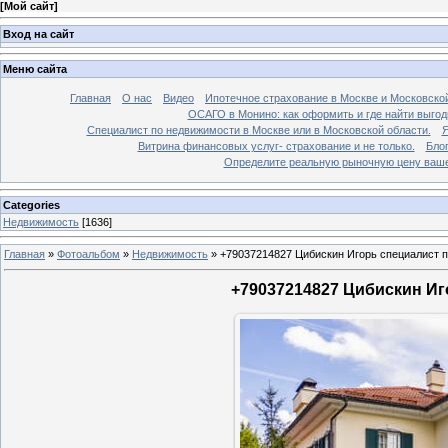
[
Мой сайт
]
Вход на сайт
Меню сайта
Главная
О нас
Видео
Ипотечное страхование в Москве и Московской
ОСАГО в Монино: как оформить и где найти выго
Специалист по недвижимости в Москве или в Московской области.
Я
Витрина финансовых услуг- страхование и не только.
Бло
Определите реальную рыночную цену вашей
Categories
Недвижимость
[1636]
Главная
»
Фотоальбом
»
Недвижимость
»
+79037214827 Цибискин Игорь специалист по
+79037214827 Цибискин Иго