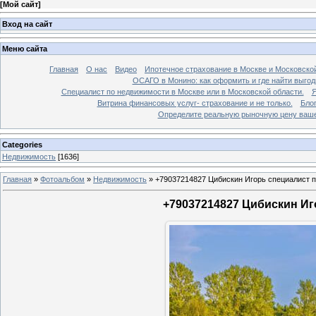
[
Мой сайт
]
Вход на сайт
Меню сайта
Главная
О нас
Видео
Ипотечное страхование в Москве и Московской
ОСАГО в Монино: как оформить и где найти выго
Специалист по недвижимости в Москве или в Московской области.
Я
Витрина финансовых услуг- страхование и не только.
Бло
Определите реальную рыночную цену вашей
Categories
Недвижимость
[1636]
Главная
»
Фотоальбом
»
Недвижимость
»
+79037214827 Цибискин Игорь специалист по
+79037214827 Цибискин Иго