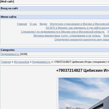
[
Мой сайт
]
Вход на сайт
Меню сайта
Главная
О нас
Видео
Ипотечное страхование в Москве и Московской
ОСАГО в Монино: как оформить и где найти выго
Специалист по недвижимости в Москве или в Московской области.
Я
Витрина финансовых услуг- страхование и не только.
Бло
Определите реальную рыночную цену вашей
Categories
Недвижимость
[1636]
Главная
»
Фотоальбом
»
Недвижимость
»
+79037214827 Цибискин Игорь специалист по
+79037214827 Цибискин Иго