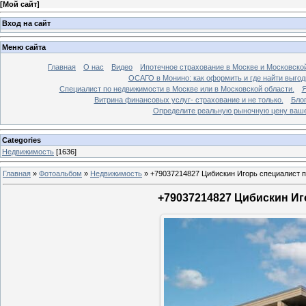
[
Мой сайт
]
Вход на сайт
Меню сайта
Главная
О нас
Видео
Ипотечное страхование в Москве и Московской
ОСАГО в Монино: как оформить и где найти выго
Специалист по недвижимости в Москве или в Московской области.
Я
Витрина финансовых услуг- страхование и не только.
Бло
Определите реальную рыночную цену вашей
Categories
Недвижимость
[1636]
Главная
»
Фотоальбом
»
Недвижимость
»
+79037214827 Цибискин Игорь специалист по
+79037214827 Цибискин Иго