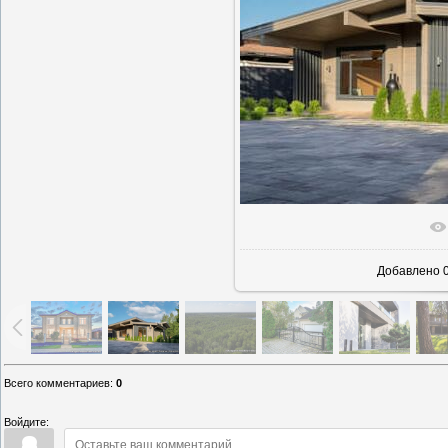
В реаль
Добавлено
0
Всего комментариев
:
0
Войдите: