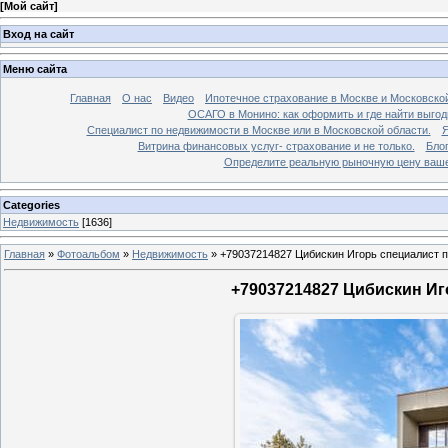
[
Мой сайт
]
Вход на сайт
Меню сайта
Главная
О нас
Видео
Ипотечное страхование в Москве и Московской
ОСАГО в Монино: как оформить и где найти выго
Специалист по недвижимости в Москве или в Московской области.
Я
Витрина финансовых услуг- страхование и не только.
Бло
Определите реальную рыночную цену вашей
Categories
Недвижимость
[1636]
Главная
»
Фотоальбом
»
Недвижимость
»
+79037214827 Цибискин Игорь специалист по
+79037214827 Цибискин Иго