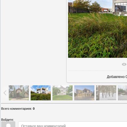
В реаль
Добавлено
0
Всего комментариев
:
0
Войдите: