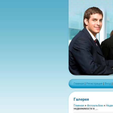
Главная
|
Регистрация
|
Вход
Галерея
Главная
»
Фотоальбом
»
Недв
недвижимости в ...