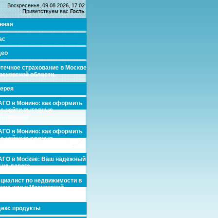
Воскресенье, 09.08.2026, 17:02
Приветствуем вас
Гость
вная
ас
део
течное страхование в Москве
осковской области.
ерея
ГО в Монино: как оформить
де найти выгодные
едложения
ГО в Монино: как оформить
де найти выгодные
едложения
ГО в Москве: Ваш надежный
 на дороге
циалист по недвижимости в
кве или в Московской
асти.
екс продукты