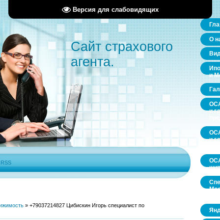
Версия для слабовидящих
Гла
О н
Сайт страхового
Ви
агента.
Ипо
и М
Гал
ОСА
и г
пр
ОСА
и г
пр
ОСА
|
RSS
щит
Спе
Мос
обл
ижимость
»
+79037214827 Цибискин Игорь специалист по
Янд