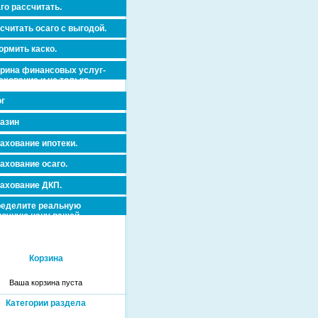
го рассчитать.
считать осаго с выгодой.
рмить каско.
рина финансовых услуг-
ахование и не только.
г
азин
ахование ипотеки.
ахование осаго.
ахование ДКП.
еделите реальную
очную цену вашей
вижимости и ускорьте ее
дажу или сдачу в аренду!
Корзина
Ваша корзина пуста
Категории раздела