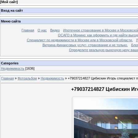
[
Мой сайт
]
Вход на сайт
Меню сайта
Главная
О нас
Видео
Ипотечное страхование в Москве и Московской
ОСАГО в Монино: как оформить и где найти выго
Специалист по недвижимости в Москве или в Московской области.
Я
Витрина финансовых услуг- страхование и не только.
Бло
Определите реальную рыночную цену вашей
Categories
Недвижимость
[1636]
Главная
»
Фотоальбом
»
Недвижимость
»
+79037214827 Цибискин Игорь специалист по
+79037214827 Цибискин Иго