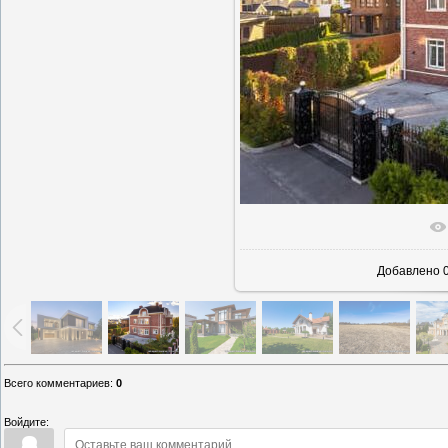
В реаль
Добавлено
0
Всего комментариев
:
0
Войдите: