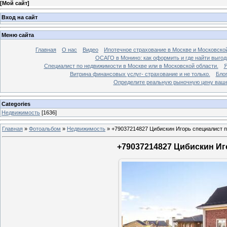
[
Мой сайт
]
Вход на сайт
Меню сайта
Главная
О нас
Видео
Ипотечное страхование в Москве и Московской
ОСАГО в Монино: как оформить и где найти выго
Специалист по недвижимости в Москве или в Московской области.
Я
Витрина финансовых услуг- страхование и не только.
Бло
Определите реальную рыночную цену вашей
Categories
Недвижимость
[1636]
Главная
»
Фотоальбом
»
Недвижимость
»
+79037214827 Цибискин Игорь специалист по
+79037214827 Цибискин Иго