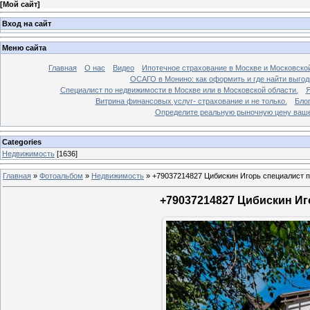
[
Мой сайт
]
Вход на сайт
Меню сайта
Главная
О нас
Видео
Ипотечное страхование в Москве и Московской
ОСАГО в Монино: как оформить и где найти выго
Специалист по недвижимости в Москве или в Московской области.
Я
Витрина финансовых услуг- страхование и не только.
Бло
Определите реальную рыночную цену вашей
Categories
Недвижимость
[1636]
Главная
»
Фотоальбом
»
Недвижимость
»
+79037214827 Цибискин Игорь специалист по
+79037214827 Цибискин Иго