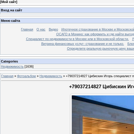
[
Мой сайт
]
Вход на сайт
Меню сайта
Главная
О нас
Видео
Ипотечное страхование в Москве и Московской
ОСАГО в Монино: как оформить и где найти выго
Специалист по недвижимости в Москве или в Московской области.
Я
Витрина финансовых услуг- страхование и не только.
Бло
Определите реальную рыночную цену вашей
Categories
Недвижимость
[1636]
Главная
»
Фотоальбом
»
Недвижимость
»
+79037214827 Цибискин Игорь специалист по
+79037214827 Цибискин Иго