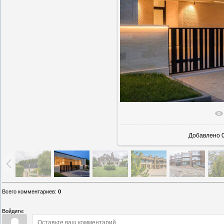
В реаль
Добавлено
0
Всего комментариев
:
0
Войдите: