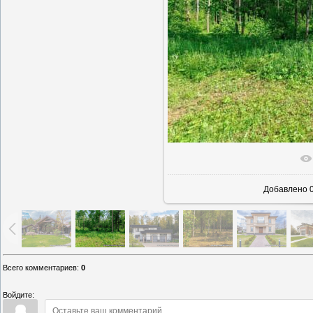
В реаль
Добавлено
0
Всего комментариев
:
0
Войдите: