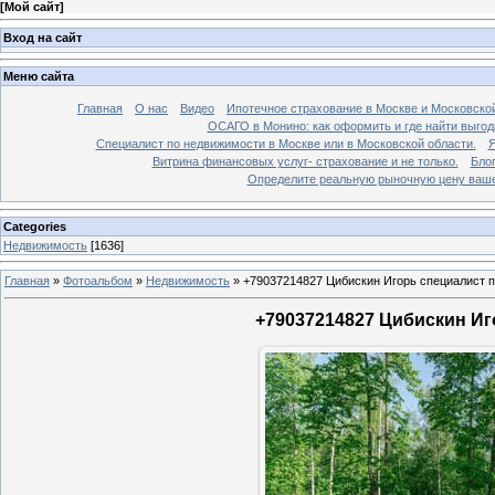
[
Мой сайт
]
Вход на сайт
Меню сайта
Главная
О нас
Видео
Ипотечное страхование в Москве и Московской
ОСАГО в Монино: как оформить и где найти выго
Специалист по недвижимости в Москве или в Московской области.
Я
Витрина финансовых услуг- страхование и не только.
Бло
Определите реальную рыночную цену вашей
Categories
Недвижимость
[1636]
Главная
»
Фотоальбом
»
Недвижимость
»
+79037214827 Цибискин Игорь специалист по
+79037214827 Цибискин Иго