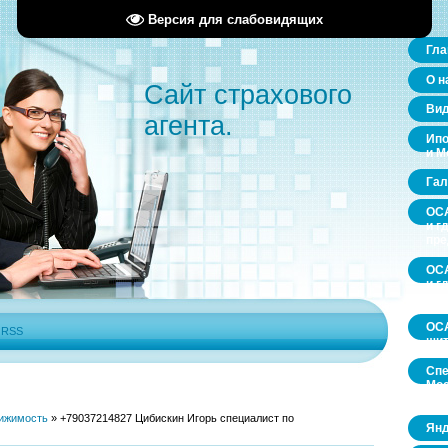
Версия для слабовидящих
Гла
О н
Сайт страхового
Ви
агента.
Ипо
и М
Гал
ОСА
и г
пр
ОСА
и г
пр
ОСА
|
RSS
щит
Спе
Мос
обл
ижимость
»
+79037214827 Цибискин Игорь специалист по
Янд