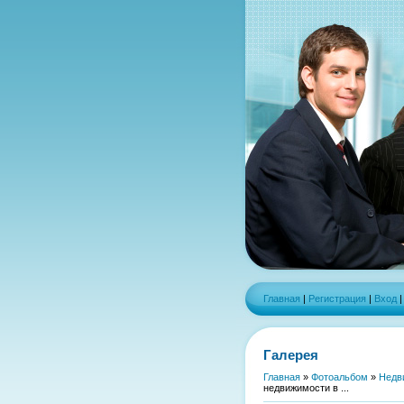
Главная
|
Регистрация
|
Вход
Галерея
Главная
»
Фотоальбом
»
Недв
недвижимости в ...