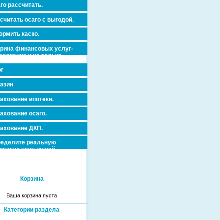
го рассчитать.
считать осаго с выгодой.
рмить каско.
рина финансовых услуг-
ахование и не только.
г
азин
ахование ипотеки.
ахование осаго.
ахование ДКП.
еделите реальную
очную цену вашей
вижимости и ускорьте ее
дажу или сдачу в аренду!
Корзина
Ваша корзина пуста
Категории раздела