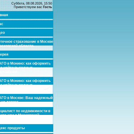
Суббота, 08.08.2026, 15:50
Приветствуем вас
Гость
вная
ас
део
течное страхование в Москве
осковской области.
ерея
ГО в Монино: как оформить
де найти выгодные
едложения
ГО в Монино: как оформить
де найти выгодные
едложения
ГО в Москве: Ваш надежный
 на дороге
циалист по недвижимости в
кве или в Московской
асти.
екс продукты