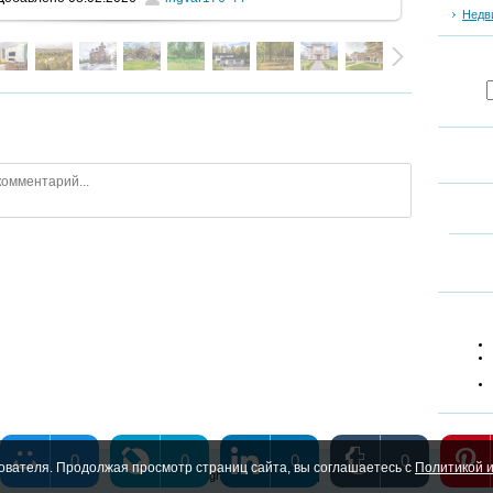
Недв
0
0
0
0
ователя. Продолжая просмотр страниц сайта, вы соглашаетесь с
Политикой и
Copyright MyCorp © 2026
|