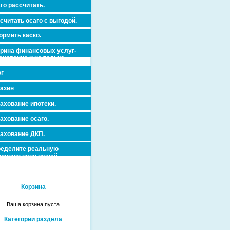
го рассчитать.
считать осаго с выгодой.
рмить каско.
рина финансовых услуг-
ахование и не только.
г
азин
ахование ипотеки.
ахование осаго.
ахование ДКП.
еделите реальную
очную цену вашей
вижимости и ускорьте ее
дажу или сдачу в аренду!
Корзина
Ваша корзина пуста
Категории раздела