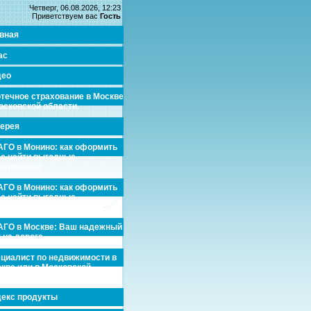
Четверг, 06.08.2026, 12:23
Приветствуем вас
Гость
вная
ас
део
течное страхование в Москве
осковской области.
ерея
ГО в Монино: как оформить
де найти выгодные
едложения
ГО в Монино: как оформить
де найти выгодные
едложения
ГО в Москве: Ваш надежный
 на дороге
циалист по недвижимости в
кве или в Московской
асти.
екс продукты