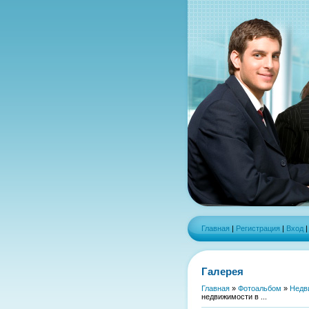
Главная
|
Регистрация
|
Вход
Галерея
Главная
»
Фотоальбом
»
Недв
недвижимости в ...