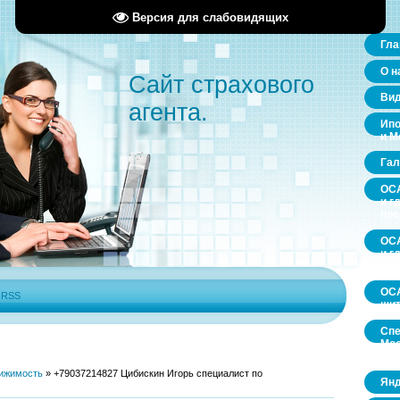
Версия для слабовидящих
Гла
О н
Сайт страхового
Ви
агента.
Ипо
и М
Гал
ОСА
и г
пр
ОСА
и г
пр
ОСА
|
RSS
щит
Спе
Мос
обл
ижимость
»
+79037214827 Цибискин Игорь специалист по
Янд