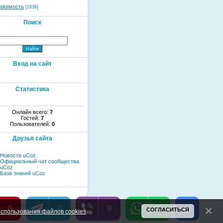
ижимость
[1636]
Поиск
Вход на сайт
Статистика
Онлайн всего:
7
Гостей:
7
Пользователей:
0
Друзья сайта
Новости uCoz
Официальный чат сообщества
uCoz
База знаний uCoz
0
0
0
0
СОГЛАСИТЬСЯ
спользования файлов cookies
.