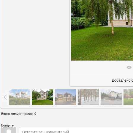
В реаль
Добавлено
0
Всего комментариев
:
0
Войдите: