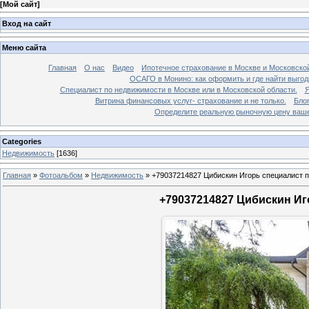
[
Мой сайт
]
Вход на сайт
Меню сайта
Главная
О нас
Видео
Ипотечное страхование в Москве и Московской
ОСАГО в Монино: как оформить и где найти выго
Специалист по недвижимости в Москве или в Московской области.
Я
Витрина финансовых услуг- страхование и не только.
Бло
Определите реальную рыночную цену вашей
Categories
Недвижимость
[1636]
Главная
»
Фотоальбом
»
Недвижимость
»
+79037214827 Цибискин Игорь специалист по
+79037214827 Цибискин Иго