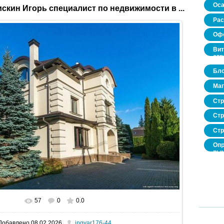
Оса
скин Игорь специалист по недвижимости в ...
Рас
Офо
Вит
стр
Бло
Маг
Стр
Стр
Стр
Опр
рын
нед
про
57
0
0.0
В реальном размере
1600x1067
/ 350.0Kb
Добавлено
08.02.2026
ingvar176-44