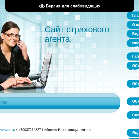
Версия для слабовидящих
Гла
О н
Сайт страхового
Ви
агента.
Ипо
и М
Гал
ОСА
и г
пр
ОСА
и г
пр
ОСА
|
RSS
щит
Спе
Мос
обл
ижимость
»
+79037214827 Цибискин Игорь специалист по
Янд