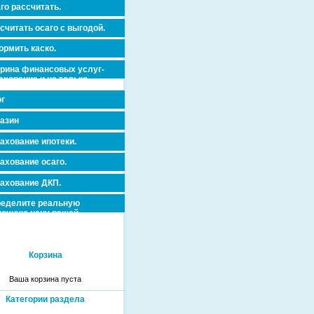
го рассчитать.
считать осаго с выгодой.
рмить каско.
рина финансовых услуг-
ахование и не только.
г
азин
ахование ипотеки.
ахование осаго.
ахование ДКП.
еделите реальную
очную цену вашей
вижимости и ускорьте ее
дажу или сдачу в аренду!
Корзина
Ваша корзина пуста
Категории раздела