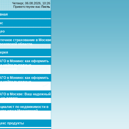
Четверг, 06.08.2026, 10:26
Приветствуем вас
Гость
вная
ас
део
течное страхование в Москве
осковской области.
ерея
ГО в Монино: как оформить
де найти выгодные
едложения
ГО в Монино: как оформить
де найти выгодные
едложения
ГО в Москве: Ваш надежный
 на дороге
циалист по недвижимости в
кве или в Московской
асти.
екс продукты