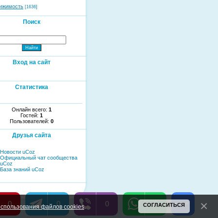
ижимость
[1636]
Поиск
Вход на сайт
Статистика
Онлайн всего:
1
Гостей:
1
Пользователей:
0
Друзья сайта
Новости uCoz
Официальный чат сообщества
uCoz
База знаний uCoz
0
0
0
0
СОГЛАСИТЬСЯ
спользования файлов cookies
.