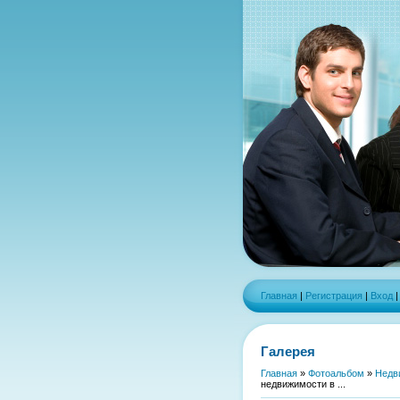
Главная
|
Регистрация
|
Вход
Галерея
Главная
»
Фотоальбом
»
Недв
недвижимости в ...