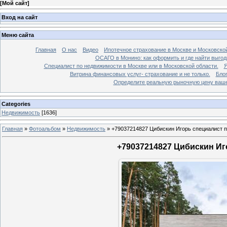
[
Мой сайт
]
Вход на сайт
Меню сайта
Главная
О нас
Видео
Ипотечное страхование в Москве и Московской
ОСАГО в Монино: как оформить и где найти выго
Специалист по недвижимости в Москве или в Московской области.
Я
Витрина финансовых услуг- страхование и не только.
Бло
Определите реальную рыночную цену вашей
Categories
Недвижимость
[1636]
Главная
»
Фотоальбом
»
Недвижимость
»
+79037214827 Цибискин Игорь специалист по
+79037214827 Цибискин Иго