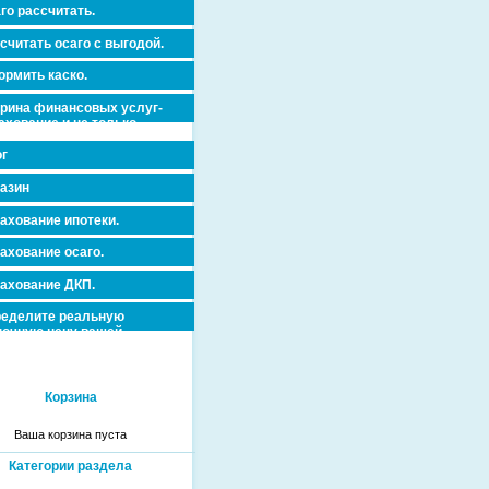
го рассчитать.
считать осаго с выгодой.
рмить каско.
рина финансовых услуг-
ахование и не только.
г
азин
ахование ипотеки.
ахование осаго.
ахование ДКП.
еделите реальную
очную цену вашей
вижимости и ускорьте ее
дажу или сдачу в аренду!
Корзина
Ваша корзина пуста
Категории раздела