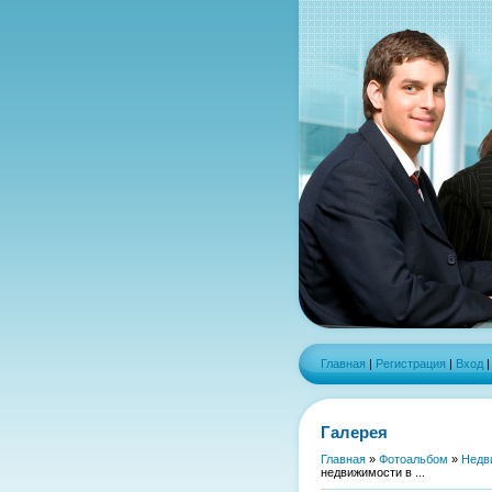
Главная
|
Регистрация
|
Вход
Галерея
Главная
»
Фотоальбом
»
Недв
недвижимости в ...