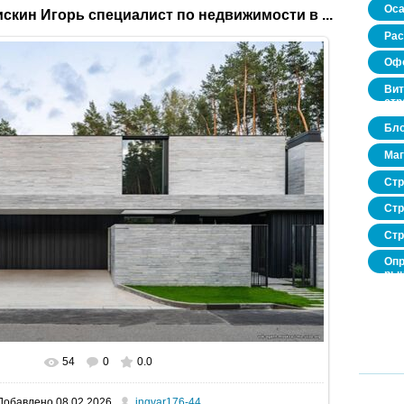
Оса
скин Игорь специалист по недвижимости в ...
Рас
Офо
Вит
стр
Бло
Маг
Стр
Стр
Стр
Опр
рын
нед
про
54
0
0.0
В реальном размере
1600x1067
/ 339.5Kb
Добавлено
08.02.2026
ingvar176-44