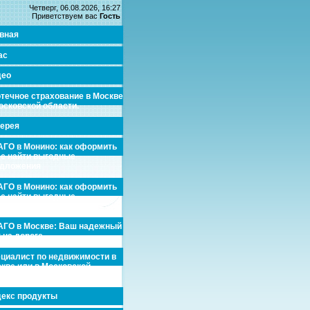
Четверг, 06.08.2026, 16:27
Приветствуем вас
Гость
вная
ас
део
течное страхование в Москве
осковской области.
ерея
ГО в Монино: как оформить
де найти выгодные
едложения
ГО в Монино: как оформить
де найти выгодные
едложения
ГО в Москве: Ваш надежный
 на дороге
циалист по недвижимости в
кве или в Московской
асти.
екс продукты