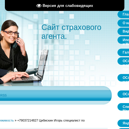
Версия для слабовидящих
Гла
О н
Сайт страхового
Ви
агента.
Ипо
и М
Гал
ОСА
и г
пр
ОСА
и г
пр
ОСА
|
RSS
щит
Спе
Мос
обл
ижимость
»
+79037214827 Цибискин Игорь специалист по
Янд