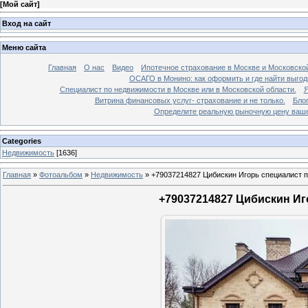
[
Мой сайт
]
Вход на сайт
Меню сайта
Главная
О нас
Видео
Ипотечное страхование в Москве и Московской
ОСАГО в Монино: как оформить и где найти выго
Специалист по недвижимости в Москве или в Московской области.
Я
Витрина финансовых услуг- страхование и не только.
Бло
Определите реальную рыночную цену вашей
Categories
Недвижимость
[1636]
Главная
»
Фотоальбом
»
Недвижимость
»
+79037214827 Цибискин Игорь специалист по
+79037214827 Цибискин Иго