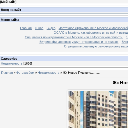
[
Мой сайт
]
Вход на сайт
Меню сайта
Главная
О нас
Видео
Ипотечное страхование в Москве и Московской
ОСАГО в Монино: как оформить и где найти выго
Специалист по недвижимости в Москве или в Московской области.
Я
Витрина финансовых услуг- страхование и не только.
Бло
Определите реальную рыночную цену вашей
Categories
Недвижимость
[1636]
Главная
»
Фотоальбом
»
Недвижимость
»
Жк Новое Пушкино..........
Жк Ново