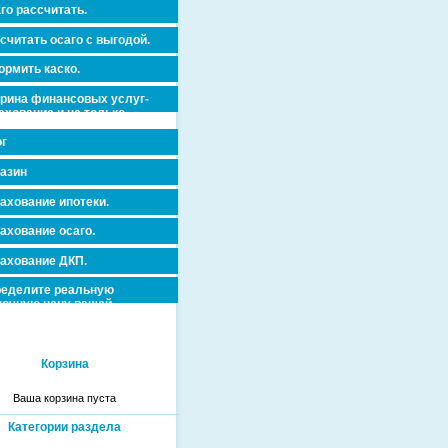
го рассчитать.
считать осаго с выгодой.
рмить каско.
рина финансовых услуг-
ахование и не только.
г
азин
ахование ипотеки.
ахование осаго.
ахование ДКП.
еделите реальную
очную цену вашей
вижимости и ускорьте ее
дажу или сдачу в аренду!
Корзина
Ваша корзина пуста
Категории раздела