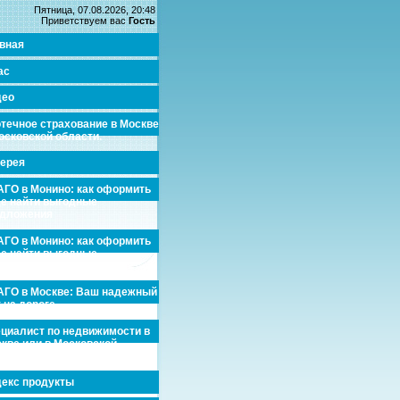
Пятница, 07.08.2026, 20:48
Приветствуем вас
Гость
вная
ас
део
течное страхование в Москве
осковской области.
ерея
ГО в Монино: как оформить
де найти выгодные
едложения
ГО в Монино: как оформить
де найти выгодные
едложения
ГО в Москве: Ваш надежный
 на дороге
циалист по недвижимости в
кве или в Московской
асти.
екс продукты