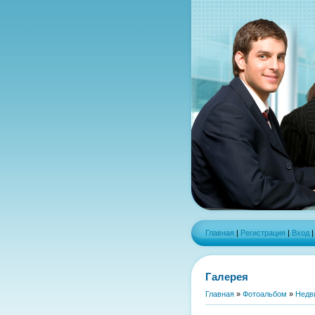
Главная
|
Регистрация
|
Вход
Галерея
Главная
»
Фотоальбом
»
Недв