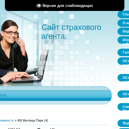
Версия для слабовидящих
Гла
О н
Сайт страхового
Ви
агента.
Ипо
и М
Гал
ОСА
и г
пр
ОСА
и г
пр
ОСА
|
RSS
щит
Спе
Мос
обл
ижимость
»
ЖК Мытищи Парк (4)
Янд