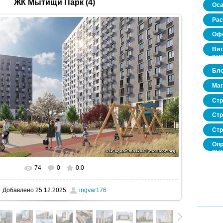
ЖК Мытищи Парк (4)
Оса
Рас
Офо
Вит
стр
Бло
Маг
Стр
Стр
Стр
Опр
рын
нед
про
74
0
0.0
В реальном размере
800x450
/ 102.5Kb
Добавлено
25.12.2025
ingvar176