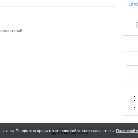
Недв
ователя. Продолжая просмотр страниц сайта, вы соглашаетесь с
Политикой и
Copyright MyCorp © 2026
|