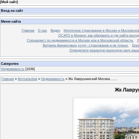
[
Мой сайт
]
Вход на сайт
Меню сайта
Главная
О нас
Видео
Ипотечное страхование в Москве и Московской
ОСАГО в Монино: как оформить и где найти выго
Специалист по недвижимости в Москве или в Московской области.
Я
Витрина финансовых услуг- страхование и не только.
Бло
Определите реальную рыночную цену вашей
Categories
Недвижимость
[1636]
Главная
»
Фотоальбом
»
Недвижимость
»
Жк Лаврушинский Москва........
Жк Лавруш