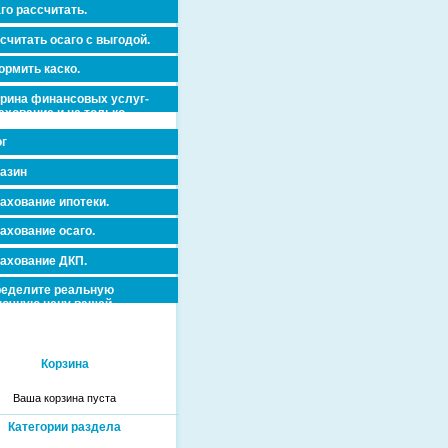
го рассчитать.
считать осаго с выгодой.
рмить каско.
рина финансовых услуг-
ахование и не только.
г
азин
ахование ипотеки.
ахование осаго.
ахование ДКП.
еделите реальную
очную цену вашей
вижимости и ускорьте ее
дажу или сдачу в аренду!
Корзина
Ваша корзина пуста
Категории раздела