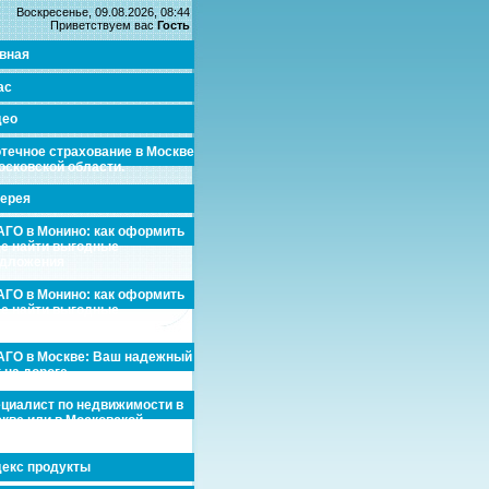
Воскресенье, 09.08.2026, 08:44
Приветствуем вас
Гость
вная
ас
део
течное страхование в Москве
осковской области.
ерея
ГО в Монино: как оформить
де найти выгодные
едложения
ГО в Монино: как оформить
де найти выгодные
едложения
ГО в Москве: Ваш надежный
 на дороге
циалист по недвижимости в
кве или в Московской
асти.
екс продукты