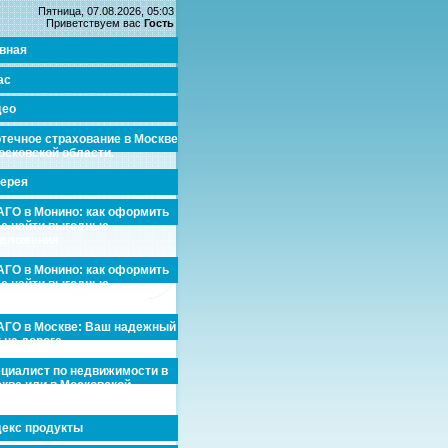
Пятница, 07.08.2026, 05:03
Приветствуем вас
Гость
вная
ас
део
течное страхование в Москве
осковской области.
ерея
ГО в Монино: как оформить
де найти выгодные
едложения
ГО в Монино: как оформить
де найти выгодные
едложения
ГО в Москве: Ваш надежный
 на дороге
циалист по недвижимости в
кве или в Московской
асти.
екс продукты