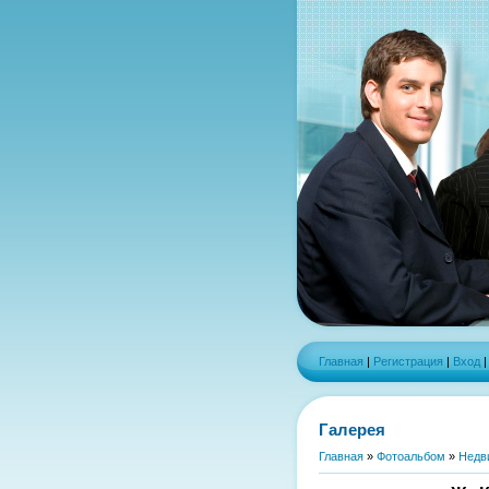
Главная
|
Регистрация
|
Вход
Галерея
Главная
»
Фотоальбом
»
Недв