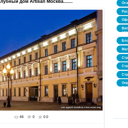
лубный дом Artisan Москва........
Оса
Рас
Офо
Вит
стр
Бло
Маг
Стр
Стр
Стр
Опр
рын
нед
про
66
0
0.0
В реальном размере
800x564
/ 97.6Kb