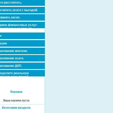
го рассчитать.
считать осаго с выгодой.
рмить каско.
рина финансовых услуг-
ахование и не только.
г
азин
ахование ипотеки.
ахование осаго.
ахование ДКП.
еделите реальную
очную цену вашей
вижимости и ускорьте ее
дажу или сдачу в аренду!
Корзина
Ваша корзина пуста
Категории раздела