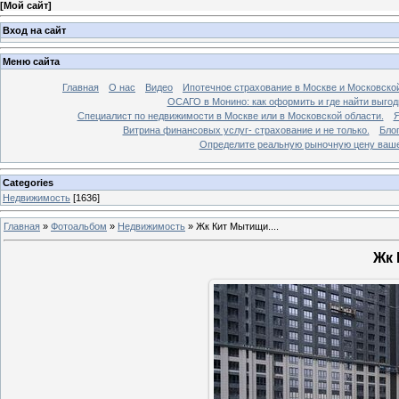
[
Мой сайт
]
Вход на сайт
Меню сайта
Главная
О нас
Видео
Ипотечное страхование в Москве и Московской
ОСАГО в Монино: как оформить и где найти выго
Специалист по недвижимости в Москве или в Московской области.
Я
Витрина финансовых услуг- страхование и не только.
Бло
Определите реальную рыночную цену вашей
Categories
Недвижимость
[1636]
Главная
»
Фотоальбом
»
Недвижимость
»
Жк Кит Мытищи....
Жк 