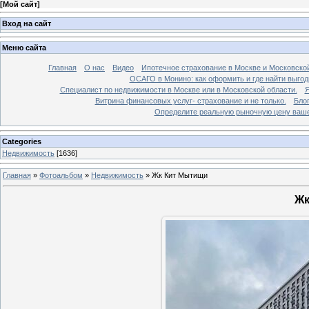
[
Мой сайт
]
Вход на сайт
Меню сайта
Главная
О нас
Видео
Ипотечное страхование в Москве и Московской
ОСАГО в Монино: как оформить и где найти выго
Специалист по недвижимости в Москве или в Московской области.
Я
Витрина финансовых услуг- страхование и не только.
Бло
Определите реальную рыночную цену вашей
Categories
Недвижимость
[1636]
Главная
»
Фотоальбом
»
Недвижимость
»
Жк Кит Мытищи
Жк