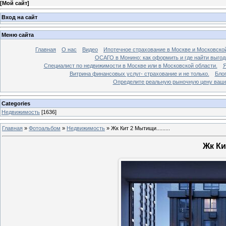
[
Мой сайт
]
Вход на сайт
Меню сайта
Главная
О нас
Видео
Ипотечное страхование в Москве и Московской
ОСАГО в Монино: как оформить и где найти выго
Специалист по недвижимости в Москве или в Московской области.
Я
Витрина финансовых услуг- страхование и не только.
Бло
Определите реальную рыночную цену вашей
Categories
Недвижимость
[1636]
Главная
»
Фотоальбом
»
Недвижимость
»
Жк Кит 2 Мытищи.........
Жк Кит