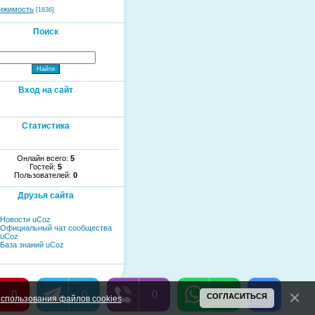
ижимость
[1636]
Поиск
Вход на сайт
Статистика
Онлайн всего:
5
Гостей:
5
Пользователей:
0
Друзья сайта
Новости uCoz
Официальный чат сообщества
uCoz
База знаний uCoz
0
0
0
0
СОГЛАСИТЬСЯ
спользования файлов cookies
.