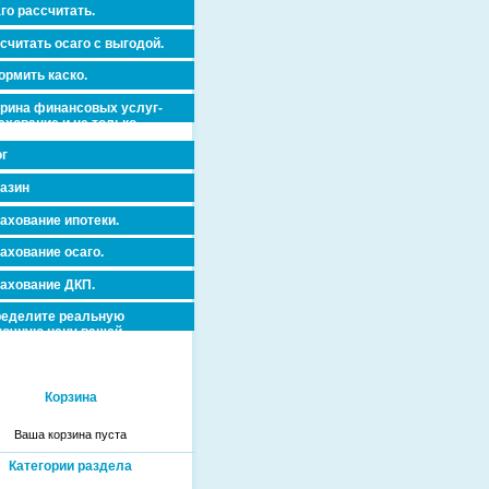
го рассчитать.
считать осаго с выгодой.
рмить каско.
рина финансовых услуг-
ахование и не только.
г
азин
ахование ипотеки.
ахование осаго.
ахование ДКП.
еделите реальную
очную цену вашей
вижимости и ускорьте ее
дажу или сдачу в аренду!
Корзина
Ваша корзина пуста
Категории раздела