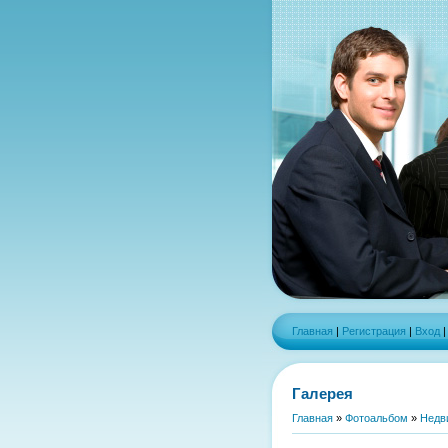
Главная
|
Регистрация
|
Вход
Галерея
Главная
»
Фотоальбом
»
Недв