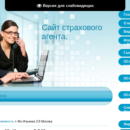
Версия для слабовидящих
Гла
О н
Сайт страхового
Ви
агента.
Ипо
и М
Гал
ОСА
и г
пр
ОСА
и г
пр
ОСА
|
RSS
щит
Спе
Мос
обл
ижимость
»
Жк Ильинка 3.8 Москва
Янд