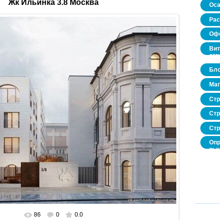
Жк Ильинка 3.8 Москва
Оса
Рас
Офо
Вит
стр
Бло
Маг
Стр
Стр
Стр
Опр
рын
нед
про
86
0
0.0
В реальном размере
1182x900
/ 150.4Kb