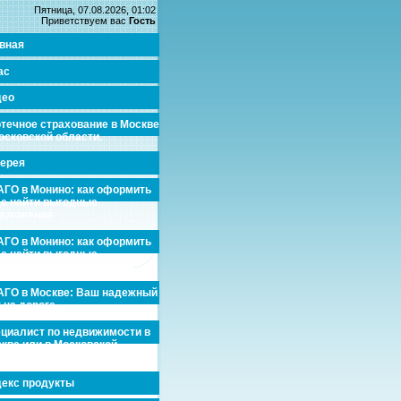
Пятница, 07.08.2026, 01:02
Приветствуем вас
Гость
вная
ас
део
течное страхование в Москве
осковской области.
ерея
ГО в Монино: как оформить
де найти выгодные
едложения
ГО в Монино: как оформить
де найти выгодные
едложения
ГО в Москве: Ваш надежный
 на дороге
циалист по недвижимости в
кве или в Московской
асти.
екс продукты