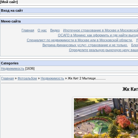
[
Мой сайт
]
Вход на сайт
Меню сайта
Главная
О нас
Видео
Ипотечное страхование в Москве и Московской
ОСАГО в Монино: как оформить и где найти выго
Специалист по недвижимости в Москве или в Московской области.
Я
Витрина финансовых услуг- страхование и не только.
Бло
Определите реальную рыночную цену вашей
Categories
Недвижимость
[1636]
Главная
»
Фотоальбом
»
Недвижимость
»
Жк Кит 2 Мытищи...........
Жк Кит 