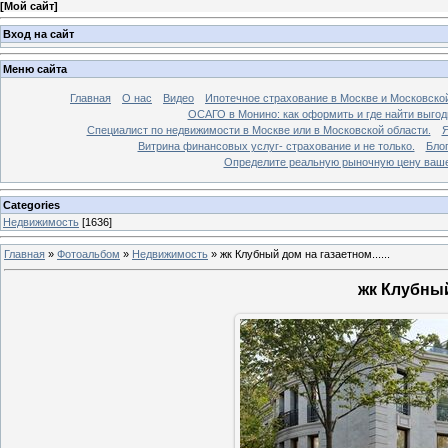
[
Мой сайт
]
Вход на сайт
Меню сайта
Главная
О нас
Видео
Ипотечное страхование в Москве и Московской
ОСАГО в Монино: как оформить и где найти выго
Специалист по недвижимости в Москве или в Московской области.
Я
Витрина финансовых услуг- страхование и не только.
Бло
Определите реальную рыночную цену вашей
Categories
Недвижимость
[1636]
Главная
»
Фотоальбом
»
Недвижимость
»
жк Клубный дом на газаетном......
жк Клубный 