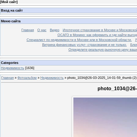
[
Мой сайт
]
Вход на сайт
Меню сайта
Главная
О нас
Видео
Ипотечное страхование в Москве и Московской
ОСАГО в Монино: как оформить и где найти выго
Специалист по недвижимости в Москве или в Московской области.
Я
Витрина финансовых услуг- страхование и не только.
Бло
Определите реальную рыночную цену вашей
Categories
Недвижимость
[1636]
Главная
»
Фотоальбом
»
Недвижимость
»
photo_1034@26-03-2025_14-01-59_thumb (2)
photo_1034@26-0