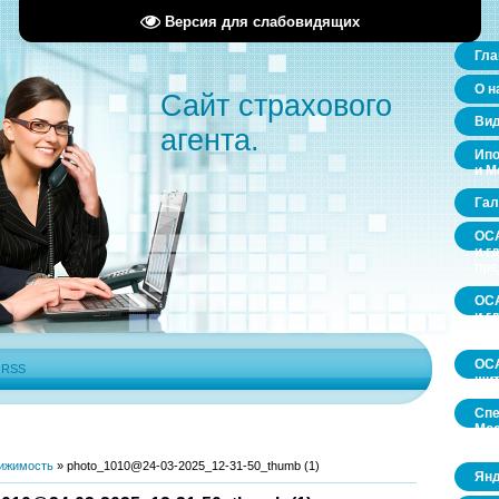
Версия для слабовидящих
Гла
О н
Сайт страхового
Ви
агента.
Ипо
и М
Гал
ОСА
и г
пр
ОСА
и г
пр
ОСА
|
RSS
щит
Спе
Мос
обл
ижимость
»
photo_1010@24-03-2025_12-31-50_thumb (1)
Янд