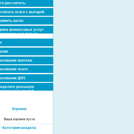
го рассчитать.
считать осаго с выгодой.
рмить каско.
рина финансовых услуг-
ахование и не только.
г
азин
ахование ипотеки.
ахование осаго.
ахование ДКП.
еделите реальную
очную цену вашей
вижимости и ускорьте ее
дажу или сдачу в аренду!
Корзина
Ваша корзина пуста
Категории раздела