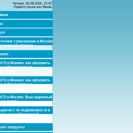
Четверг, 06.08.2026, 15:43
Приветствуем вас
Гость
вная
ас
део
течное страхование в Москве
осковской области.
ерея
ГО в Монино: как оформить
де найти выгодные
едложения
ГО в Монино: как оформить
де найти выгодные
едложения
ГО в Москве: Ваш надежный
 на дороге
циалист по недвижимости в
кве или в Московской
асти.
екс продукты