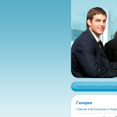
Главная
|
Регистрация
|
Вход
Галерея
Главная
»
Фотоальбом
»
Недв