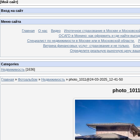
[
Мой сайт
]
Вход на сайт
Меню сайта
Главная
О нас
Видео
Ипотечное страхование в Москве и Московской
ОСАГО в Монино: как оформить и где найти выго
Специалист по недвижимости в Москве или в Московской области.
Я
Витрина финансовых услуг- страхование и не только.
Бло
Определите реальную рыночную цену вашей
Categories
Недвижимость
[1636]
Главная
»
Фотоальбом
»
Недвижимость
»
photo_1011@24-03-2025_12-41-50
photo_1011