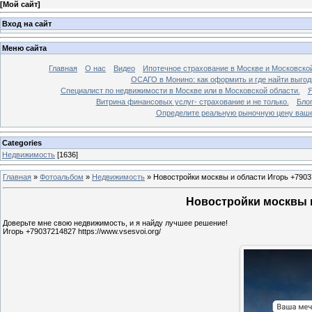
[
Мой сайт
]
Вход на сайт
Меню сайта
Главная
О нас
Видео
Ипотечное страхование в Москве и Московской
ОСАГО в Монино: как оформить и где найти выго
Специалист по недвижимости в Москве или в Московской области.
Я
Витрина финансовых услуг- страхование и не только.
Бло
Определите реальную рыночную цену вашей
Categories
Недвижимость
[1636]
Главная
»
Фотоальбом
»
Недвижимость
»
Новостройки москвы и области Игорь +7903
Новостройки москвы и
Доверьте мне свою недвижимость, и я найду лучшее решение!
Игорь +79037214827 https://www.vsesvoi.org/