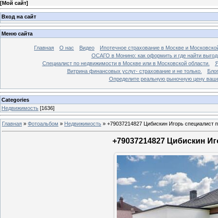
[
Мой сайт
]
Вход на сайт
Меню сайта
Главная
О нас
Видео
Ипотечное страхование в Москве и Московской
ОСАГО в Монино: как оформить и где найти выго
Специалист по недвижимости в Москве или в Московской области.
Я
Витрина финансовых услуг- страхование и не только.
Бло
Определите реальную рыночную цену вашей
Categories
Недвижимость
[1636]
Главная
»
Фотоальбом
»
Недвижимость
»
+79037214827 Цибискин Игорь специалист по
+79037214827 Цибискин Иго