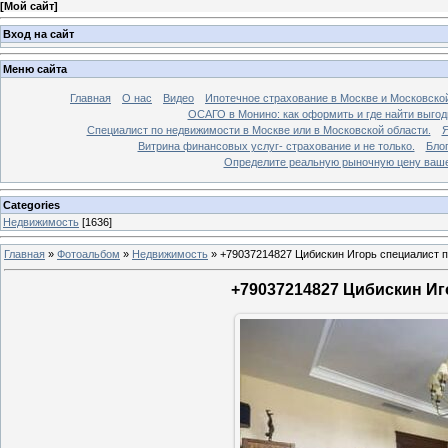
[
Мой сайт
]
Вход на сайт
Меню сайта
Главная
О нас
Видео
Ипотечное страхование в Москве и Московской
ОСАГО в Монино: как оформить и где найти выго
Специалист по недвижимости в Москве или в Московской области.
Я
Витрина финансовых услуг- страхование и не только.
Бло
Определите реальную рыночную цену вашей
Categories
Недвижимость
[1636]
Главная
»
Фотоальбом
»
Недвижимость
»
+79037214827 Цибискин Игорь специалист по
+79037214827 Цибискин Иго