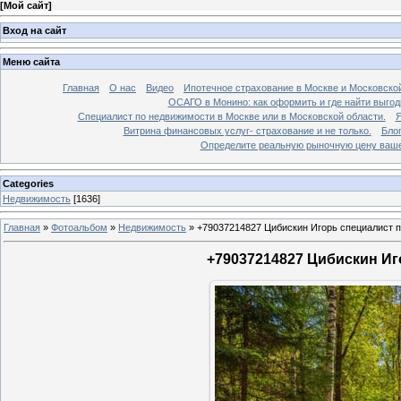
[
Мой сайт
]
Вход на сайт
Меню сайта
Главная
О нас
Видео
Ипотечное страхование в Москве и Московской
ОСАГО в Монино: как оформить и где найти выго
Специалист по недвижимости в Москве или в Московской области.
Я
Витрина финансовых услуг- страхование и не только.
Бло
Определите реальную рыночную цену вашей
Categories
Недвижимость
[1636]
Главная
»
Фотоальбом
»
Недвижимость
»
+79037214827 Цибискин Игорь специалист по
+79037214827 Цибискин Иго