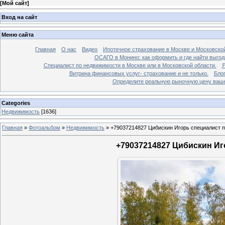
[
Мой сайт
]
Вход на сайт
Меню сайта
Главная
О нас
Видео
Ипотечное страхование в Москве и Московской
ОСАГО в Монино: как оформить и где найти выго
Специалист по недвижимости в Москве или в Московской области.
Я
Витрина финансовых услуг- страхование и не только.
Бло
Определите реальную рыночную цену вашей
Categories
Недвижимость
[1636]
Главная
»
Фотоальбом
»
Недвижимость
»
+79037214827 Цибискин Игорь специалист по
+79037214827 Цибискин Иго