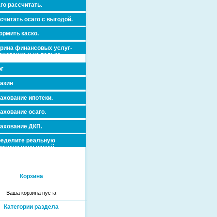
го рассчитать.
считать осаго с выгодой.
рмить каско.
рина финансовых услуг-
ахование и не только.
г
азин
ахование ипотеки.
ахование осаго.
ахование ДКП.
еделите реальную
очную цену вашей
вижимости и ускорьте ее
дажу или сдачу в аренду!
Корзина
Ваша корзина пуста
Категории раздела