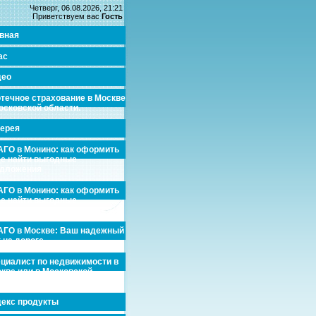
Четверг, 06.08.2026, 21:21
Приветствуем вас
Гость
вная
ас
део
течное страхование в Москве
осковской области.
ерея
ГО в Монино: как оформить
де найти выгодные
едложения
ГО в Монино: как оформить
де найти выгодные
едложения
ГО в Москве: Ваш надежный
 на дороге
циалист по недвижимости в
кве или в Московской
асти.
екс продукты