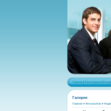
Главная
|
Регистрация
|
Вход
Галерея
Главная
»
Фотоальбом
»
Недв