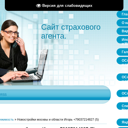
Версия для слабовидящих
Гла
О н
Сайт страхового
Ви
агента.
Ипо
и М
Гал
ОСА
и г
пр
ОСА
и г
пр
ОСА
|
RSS
щит
Спе
Мос
обл
ижимость
»
Новостройки москвы и области Игорь +79037214827 (5)
Янд