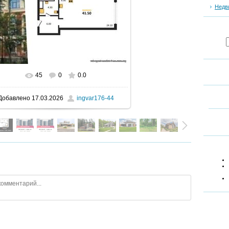
Недв
45
0
0.0
В реальном размере
900x1600
/ 148.2Kb
Добавлено
17.03.2026
ingvar176-44