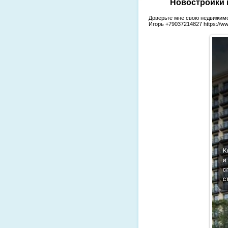
Новостройки м
Доверьте мне свою недвижимо
Игорь +79037214827 https://ww