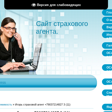
Версия для слабовидящих
Гла
О н
Сайт страхового
Ви
агента.
Ипо
и М
Гал
ОСА
и г
пр
ОСА
и г
пр
ОСА
|
RSS
щит
Спе
Мос
обл
ижимость
»
Игорь страховой агент +79037214827 3 (11)
Янд