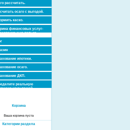
го рассчитать.
считать осаго с выгодой.
рмить каско.
рина финансовых услуг-
ахование и не только.
г
азин
ахование ипотеки.
ахование осаго.
ахование ДКП.
еделите реальную
очную цену вашей
вижимости и ускорьте ее
дажу или сдачу в аренду!
Корзина
Ваша корзина пуста
Категории раздела