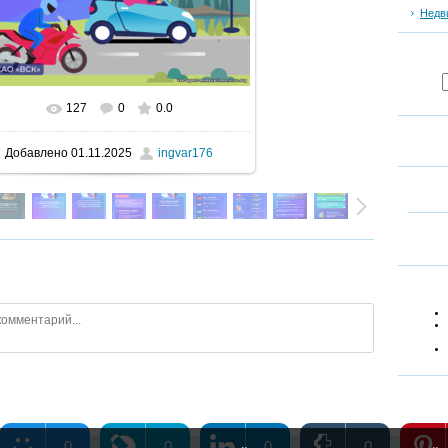
Недв
127
0
0.0
В реальном размере
900x1600
/ 237.9Kb
Добавлено
01.11.2025
ingvar176
0
0
0
0