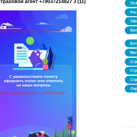
траховой агент +79037214827 3 (11)
Оса
Рас
Офо
Вит
стр
Бло
Маг
Стр
Стр
Стр
Опр
рын
нед
про