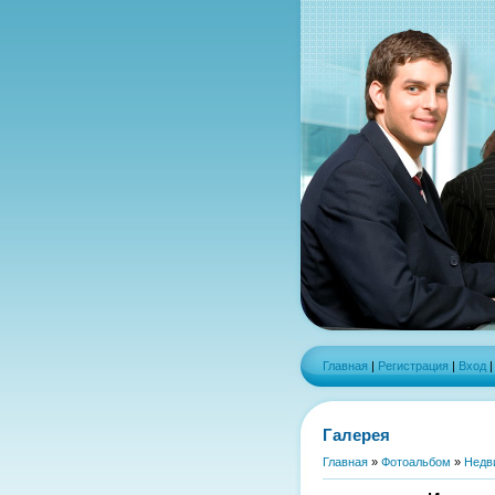
Главная
|
Регистрация
|
Вход
Галерея
Главная
»
Фотоальбом
»
Недв