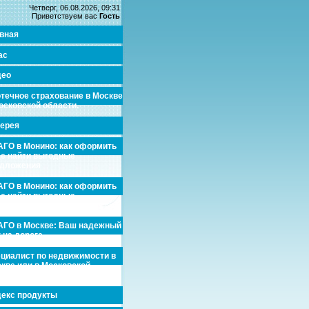
Четверг, 06.08.2026, 09:31
Приветствуем вас
Гость
вная
ас
део
течное страхование в Москве
осковской области.
ерея
ГО в Монино: как оформить
де найти выгодные
едложения
ГО в Монино: как оформить
де найти выгодные
едложения
ГО в Москве: Ваш надежный
 на дороге
циалист по недвижимости в
кве или в Московской
асти.
екс продукты