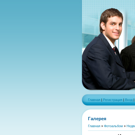
Главная
|
Регистрация
|
Вход
Галерея
Главная
»
Фотоальбом
»
Недв