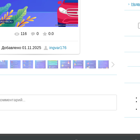
Недв
116
0
0.0
В реальном размере
900x1600
/ 252.8Kb
Добавлено
01.11.2025
ingvar176