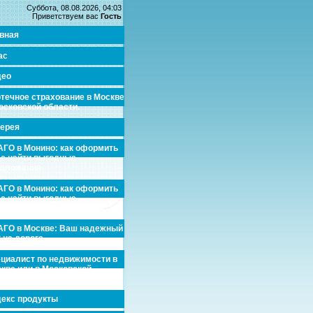
Суббота, 08.08.2026, 04:03
Приветствуем вас
Гость
вная
ас
део
течное страхование в Москве
осковской области.
ерея
ГО в Монино: как оформить
де найти выгодные
едложения
ГО в Монино: как оформить
де найти выгодные
едложения
ГО в Москве: Ваш надежный
 на дороге
циалист по недвижимости в
кве или в Московской
асти.
екс продукты