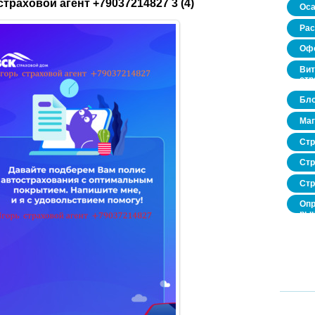
страховой агент +79037214827 3 (4)
Оса
Рас
Офо
Вит
стр
Бло
Маг
Стр
Стр
Стр
Опр
рын
нед
про