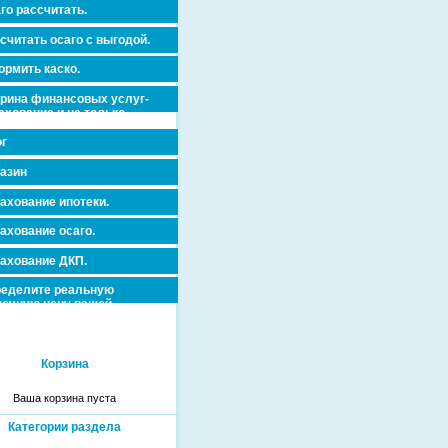
го рассчитать.
считать осаго с выгодой.
рмить каско.
рина финансовых услуг-
ахование и не только.
г
азин
ахование ипотеки.
ахование осаго.
ахование ДКП.
еделите реальную
очную цену вашей
вижимости и ускорьте ее
дажу или сдачу в аренду!
Корзина
Ваша корзина пуста
Категории раздела